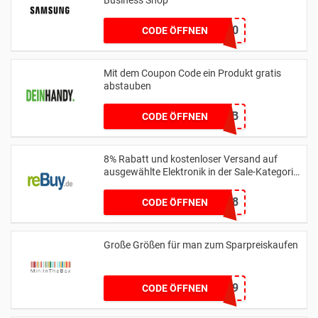
Business Shop
WELCOME100
CODE ÖFFNEN
Mit dem Coupon Code ein Produkt gratis
abstauben
03E0B41B
CODE ÖFFNEN
8% Rabatt und kostenloser Versand auf
ausgewählte Elektronik in der Sale-Kategorie
ab einem Mindestbestellwert von 50 € mit
Code
BACK2SCHOOL8
CODE ÖFFNEN
Große Größen für man zum Sparpreiskaufen
MAS9
CODE ÖFFNEN