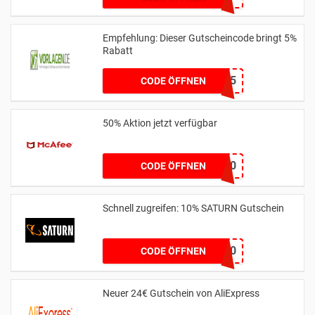
Empfehlung: Dieser Gutscheincode bringt 5%
Rabatt
NEWSLETTER5
CODE ÖFFNEN
50% Aktion jetzt verfügbar
BESTCOMPMAA50
CODE ÖFFNEN
Schnell zugreifen: 10% SATURN Gutschein
BROSKI10
CODE ÖFFNEN
Neuer 24€ Gutschein von AliExpress