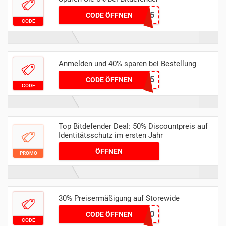
GUT5
CODE ÖFFNEN
CODE
Anmelden und 40% sparen bei Bestellung
UniMall2015
CODE ÖFFNEN
CODE
Top Bitdefender Deal: 50% Discountpreis auf
Identitätsschutz im ersten Jahr
ÖFFNEN
PROMO
30% Preisermäßigung auf Storewide
EXCEL30
CODE ÖFFNEN
CODE