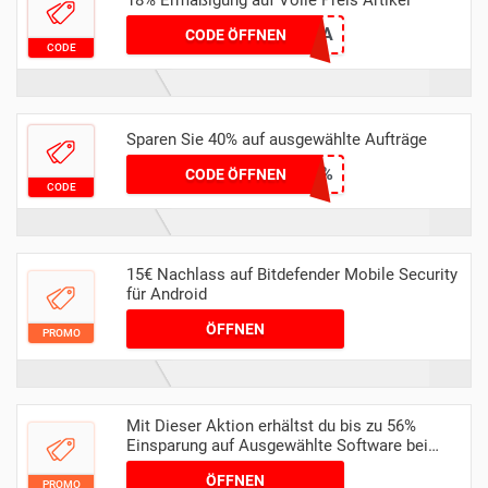
PC22220A
CODE ÖFFNEN
CODE
Sparen Sie 40% auf ausgewählte Aufträge
AffiliatesGZSBS40%
CODE ÖFFNEN
CODE
15€ Nachlass auf Bitdefender Mobile Security
für Android
ÖFFNEN
PROMO
Mit Dieser Aktion erhältst du bis zu 56%
Einsparung auf Ausgewählte Software bei
Bitdefender
ÖFFNEN
PROMO