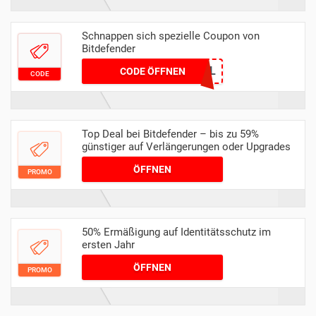
Schnappen sich spezielle Coupon von
Bitdefender
100-VIPSPECIAL
CODE ÖFFNEN
CODE
Top Deal bei Bitdefender – bis zu 59%
günstiger auf Verlängerungen oder Upgrades
ÖFFNEN
PROMO
50% Ermäßigung auf Identitätsschutz im
ersten Jahr
ÖFFNEN
PROMO