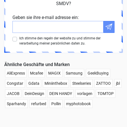
SMDV?
Geben sie ihre e-mail adresse ein:
Ich stimme den regeln der website zu und stimme der
verarbeitung meiner persönlichen daten zu.
Ähnliche Geschäfte und Marken
AliExpress
Mcafee
MAGIX
Samsung
GeekBuying
Congstar
Gdata
Miniinthebox
Steelseries
ZATTOO
jbl
JACOB
DeinDesign
DEIN HANDY
vorlagen
TOMTOP
Sparhandy
refurbed
Pollin
myphotobook