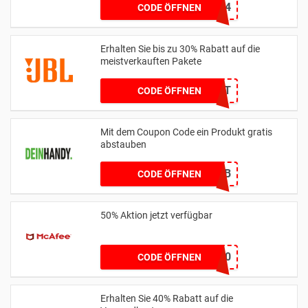
6SAMMLER24
CODE ÖFFNEN
Erhalten Sie bis zu 30% Rabatt auf die
meistverkauften Pakete
KEIN CODE BENÖTIGT
CODE ÖFFNEN
Mit dem Coupon Code ein Produkt gratis
abstauben
03E0B41B
CODE ÖFFNEN
50% Aktion jetzt verfügbar
BESTCOMPMAA50
CODE ÖFFNEN
Erhalten Sie 40% Rabatt auf die