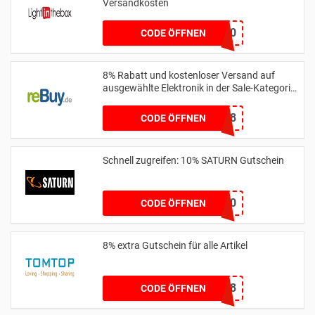
Versandkosten
MENFB60
CODE ÖFFNEN
8% Rabatt und kostenloser Versand auf
ausgewählte Elektronik in der Sale-Kategorie
ab einem Mindestbestellwert von 50 € mit
Code
BACK2SCHOOL8
CODE ÖFFNEN
Schnell zugreifen: 10% SATURN Gutschein
BROSKI10
CODE ÖFFNEN
8% extra Gutschein für alle Artikel
LMTTSW8
CODE ÖFFNEN