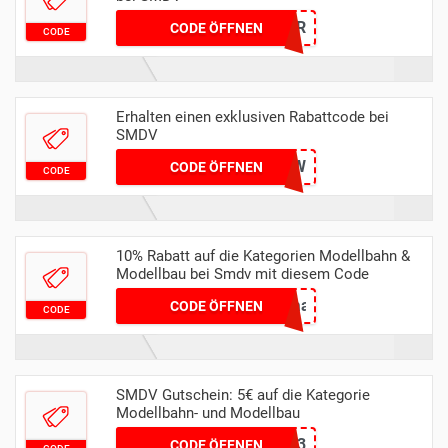
LNG75H4V2R
CODE ÖFFNEN
CODE
Erhalten einen exklusiven Rabattcode bei
SMDV
PSGVFNMAYW
CODE ÖFFNEN
CODE
10% Rabatt auf die Kategorien Modellbahn &
Modellbau bei Smdv mit diesem Code
47aa9ec3a930fa600ffaab39a60aee11
CODE ÖFFNEN
CODE
SMDV Gutschein: 5€ auf die Kategorie
Modellbahn- und Modellbau
173d240ee7a3a0cecf93e83cbf016cf5
CODE ÖFFNEN