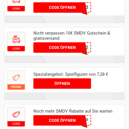
BASIC23
CODE ÖFFNEN
CODE
Nicht verpassen 10€ SMDV Gutschein &
gratisversand
20BLACK22
CODE ÖFFNEN
CODE
Spezialangebot: Spielfiguren von 7,28 €
ÖFFNEN
PROMO
Noch mehr SMDV Rabatte auf Sie warten
RHFAZLP
CODE ÖFFNEN
CODE