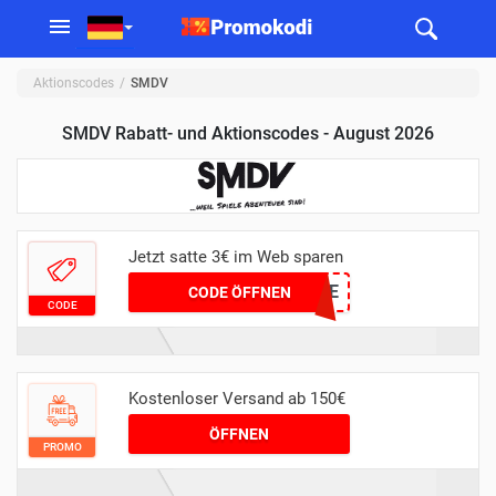
Aktionscodes
SMDV
SMDV Rabatt- und Aktionscodes - August 2026
Jetzt satte 3€ im Web sparen
LOESCHZWERGE
CODE ÖFFNEN
CODE
Kostenloser Versand ab 150€
ÖFFNEN
PROMO