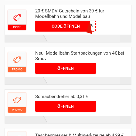
20 € SMDV-Gutschein von 39 € für
Modellbahn und Modellbau
688ba6c2ae4f112cc6c7e3c96c120213
CODE ÖFFNEN
CODE
Neu: Modellbahn Startpackungen von 4€ bei
Smdv
ÖFFNEN
PROMO
Schraubendreher ab 0,31 €
ÖFFNEN
PROMO
Taschenmesser & Multiwerkzeuge ab 4,29 €