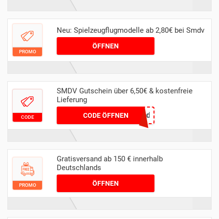
Neu: Spielzeugflugmodelle ab 2,80€ bei Smdv
ÖFFNEN
PROMO
SMDV Gutschein über 6,50€ & kostenfreie
Lieferung
062bce6c8358552863cda4a8138d5037
CODE ÖFFNEN
CODE
Gratisversand ab 150 € innerhalb
Deutschlands
ÖFFNEN
PROMO