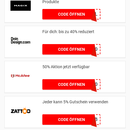
Produkte
MGXNL
CODE ÖFFNEN
Für dich: bis zu 40% reduziert
friends40
CODE ÖFFNEN
50% Aktion jetzt verfügbar
BESTCOMPMAA50
CODE ÖFFNEN
Jeder kann 5% Gutschein verwenden
5A7564DB
CODE ÖFFNEN