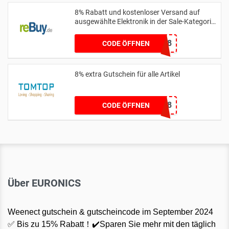
8% Rabatt und kostenloser Versand auf
ausgewählte Elektronik in der Sale-Kategorie
ab einem Mindestbestellwert von 50 € mit
Code
BACK2SCHOOL8
CODE ÖFFNEN
8% extra Gutschein für alle Artikel
LMTTSW8
CODE ÖFFNEN
Über EURONICS
Weenect gutschein & gutscheincode im September 2024
✅ Bis zu 15% Rabatt！✔️Sparen Sie mehr mit den täglich