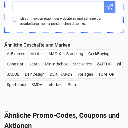
Ich stimme den regeln der website zu und stimme der
verarbeitung meiner persönlichen daten zu.
Ähnliche Geschäfte und Marken
AliExpress
Mcafee
MAGIX
Samsung
GeekBuying
Congstar
Gdata
Miniinthebox
Steelseries
ZATTOO
jbl
JACOB
DeinDesign
DEIN HANDY
vorlagen
TOMTOP
Sparhandy
SMDV
refurbed
Pollin
Ähnliche Promo-Codes, Coupons und
Aktionen