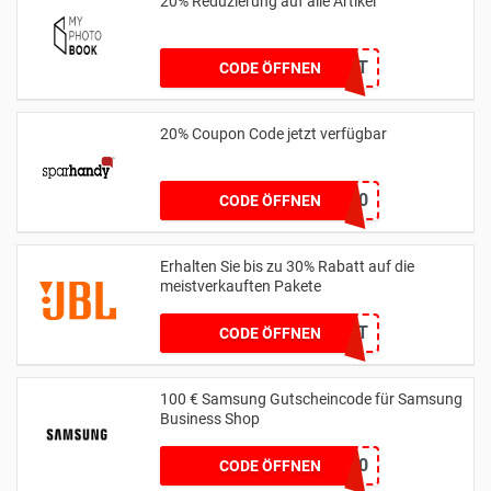
20% Reduzierung auf alle Artikel
20_WALLART
CODE ÖFFNEN
20% Coupon Code jetzt verfügbar
WEEKEND20
CODE ÖFFNEN
Erhalten Sie bis zu 30% Rabatt auf die
meistverkauften Pakete
KEIN CODE BENÖTIGT
CODE ÖFFNEN
100 € Samsung Gutscheincode für Samsung
Business Shop
WELCOME100
CODE ÖFFNEN