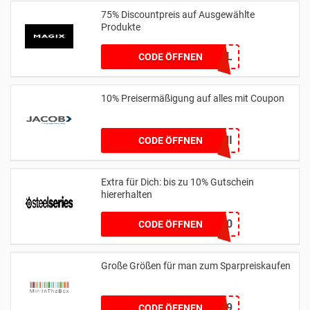
75% Discountpreis auf Ausgewählte
Produkte
MGXNL
CODE ÖFFNEN
10% Preisermäßigung auf alles mit Coupon
BLITZ10JUNI
CODE ÖFFNEN
Extra für Dich: bis zu 10% Gutschein
hiererhalten
ALERABAT10
CODE ÖFFNEN
Große Größen für man zum Sparpreiskaufen
MAS9
CODE ÖFFNEN