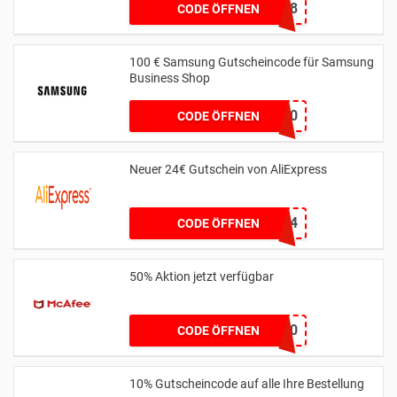
LMTTSW8
CODE ÖFFNEN
100 € Samsung Gutscheincode für Samsung
Business Shop
WELCOME100
CODE ÖFFNEN
Neuer 24€ Gutschein von AliExpress
6SAMMLER24
CODE ÖFFNEN
50% Aktion jetzt verfügbar
BESTCOMPMAA50
CODE ÖFFNEN
10% Gutscheincode auf alle Ihre Bestellung