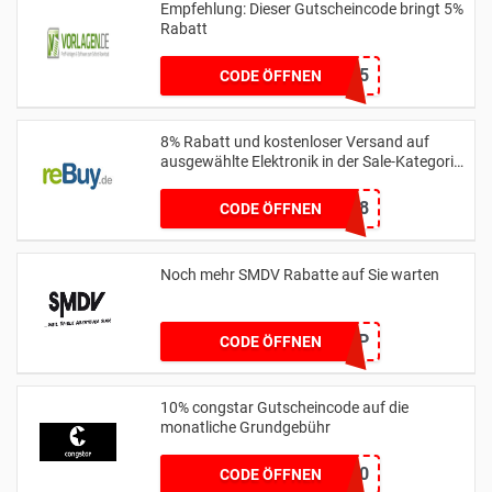
Empfehlung: Dieser Gutscheincode bringt 5%
Rabatt
NEWSLETTER5
CODE ÖFFNEN
8% Rabatt und kostenloser Versand auf
ausgewählte Elektronik in der Sale-Kategorie
ab einem Mindestbestellwert von 50 € mit
Code
BACK2SCHOOL8
CODE ÖFFNEN
Noch mehr SMDV Rabatte auf Sie warten
RHFAZLP
CODE ÖFFNEN
10% congstar Gutscheincode auf die
monatliche Grundgebühr
HEILA10
CODE ÖFFNEN