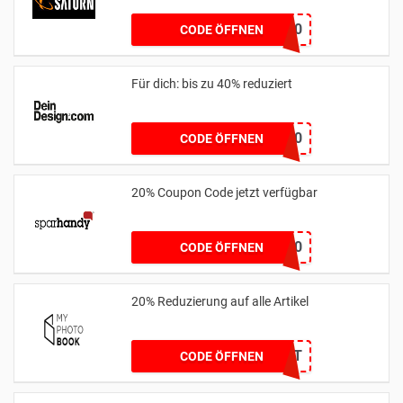
BROSKI10
CODE ÖFFNEN
Für dich: bis zu 40% reduziert
friends40
CODE ÖFFNEN
20% Coupon Code jetzt verfügbar
WEEKEND20
CODE ÖFFNEN
20% Reduzierung auf alle Artikel
20_WALLART
CODE ÖFFNEN