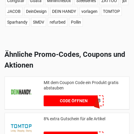
Congstar
Gdata
Miniinthebox
Steelseries
ZATTOO
jbl
JACOB
DeinDesign
DEIN HANDY
vorlagen
TOMTOP
Sparhandy
SMDV
refurbed
Pollin
Ähnliche Promo-Codes, Coupons und
Aktionen
Mit dem Coupon Code ein Produkt gratis
abstauben
03E0B41B
CODE ÖFFNEN
8% extra Gutschein für alle Artikel