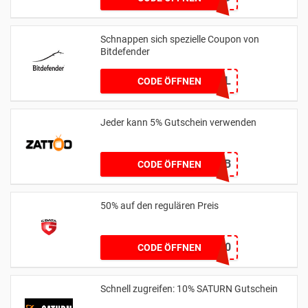
Schnappen sich spezielle Coupon von
Bitdefender
100-VIPSPECIAL
CODE ÖFFNEN
Jeder kann 5% Gutschein verwenden
5A7564DB
CODE ÖFFNEN
50% auf den regulären Preis
DRESS50
CODE ÖFFNEN
Schnell zugreifen: 10% SATURN Gutschein