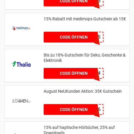
SAVE25
CODE ÖFFNEN
15% Rabatt mit medimops Gutschein ab 15€
Sale15
CODE ÖFFNEN
Bis zu 18%-Gutschein für Deko, Geschenke &
Elektronik
MUTTERTAG24
CODE ÖFFNEN
August NeUKunden Aktion: 35€ Gutschein
AWH6G5L4T5Q6
CODE ÖFFNEN
15% auf haptische Hörbücher, 25% auf
Downloads