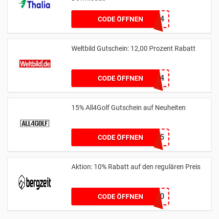
HOERBUCHSALE24
CODE ÖFFNEN
Weltbild Gutschein: 12,00 Prozent Rabatt
12EXTRA24
CODE ÖFFNEN
15% All4Golf Gutschein auf Neuheiten
NEW15
CODE ÖFFNEN
Aktion: 10% Rabatt auf den regulären Preis
HATS10
CODE ÖFFNEN