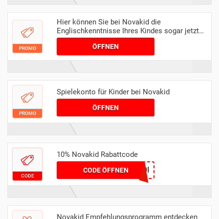
Hier können Sie bei Novakid die
Englischkenntnisse Ihres Kindes sogar jetzt
testen!
ÖFFNEN
PROMO
Spielekonto für Kinder bei Novakid
ÖFFNEN
PROMO
10% Novakid Rabattcode
PICODI
CODE ÖFFNEN
CODE
Novakid Empfehlungsprogramm entdecken