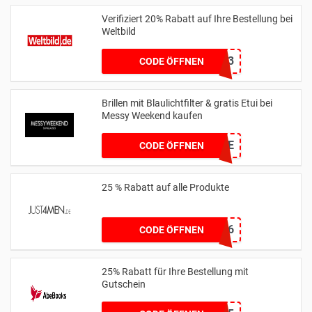
Verifiziert 20% Rabatt auf Ihre Bestellung bei
Weltbild
20HASE23
CODE ÖFFNEN
Brillen mit Blaulichtfilter & gratis Etui bei
Messy Weekend kaufen
FREECASE
CODE ÖFFNEN
25 % Rabatt auf alle Produkte
FMEXR8W2H5R6
CODE ÖFFNEN
25% Rabatt für Ihre Bestellung mit
Gutschein