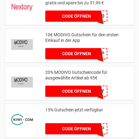
gratis und spare bis zu 31,99 €
teste30
CODE ÖFFNEN
10€ MODIVO Gutschein für den ersten
Einkauf in der App
MYAPP
CODE ÖFFNEN
20% MODIVO Gutscheincode für
ausgewählte Artikel ab 95€
20MAY
CODE ÖFFNEN
15% Gutschein jetzt verfügbar
15KIWIHONEYTRIP
CODE ÖFFNEN