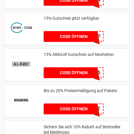
12EXTRA24
CODE ÖFFNEN
15% Gutschein jetzt verfügbar
15KIWIHONEYTRIP
CODE ÖFFNEN
15% All4Golf Gutschein auf Neuheiten
NEW15
CODE ÖFFNEN
Bis zu 20% Preisermäßigung auf Pakete
BOLDBOOST
CODE ÖFFNEN
Sichern Sie sich 10% Rabatt auf Bestseller
bei Medimops