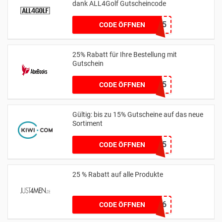
dank ALL4Golf Gutscheincode
EXTRA15
CODE ÖFFNEN
25% Rabatt für Ihre Bestellung mit
Gutschein
SAVE25
CODE ÖFFNEN
Gültig: bis zu 15% Gutscheine auf das neue
Sortiment
15KIWIHONEYTRIP15
CODE ÖFFNEN
25 % Rabatt auf alle Produkte
FMEXR8W2H5R6
CODE ÖFFNEN