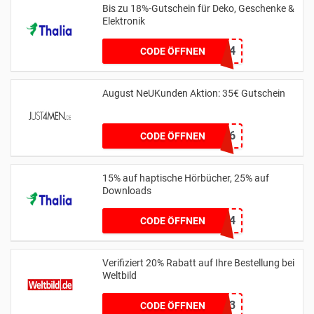
Bis zu 18%-Gutschein für Deko, Geschenke &
Elektronik
MUTTERTAG24
CODE ÖFFNEN
August NeUKunden Aktion: 35€ Gutschein
AWH6G5L4T5Q6
CODE ÖFFNEN
15% auf haptische Hörbücher, 25% auf
Downloads
HOERBUCHSALE24
CODE ÖFFNEN
Verifiziert 20% Rabatt auf Ihre Bestellung bei
Weltbild
20HASE23
CODE ÖFFNEN