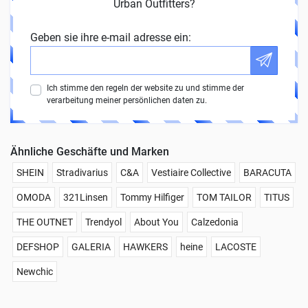
Urban Outfitters?
Geben sie ihre e-mail adresse ein:
Ich stimme den regeln der website zu und stimme der
verarbeitung meiner persönlichen daten zu.
Ähnliche Geschäfte und Marken
SHEIN
Stradivarius
C&A
Vestiaire Collective
BARACUTA
OMODA
321Linsen
Tommy Hilfiger
TOM TAILOR
TITUS
THE OUTNET
Trendyol
About You
Calzedonia
DEFSHOP
GALERIA
HAWKERS
heine
LACOSTE
Newchic