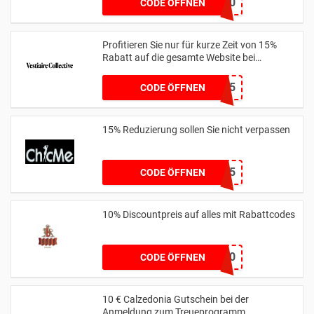
CM10
CODE ÖFFNEN
Profitieren Sie nur für kurze Zeit von 15%
Rabatt auf die gesamte Website bei
us.vestiairecollective.com
BAGS15
CODE ÖFFNEN
15% Reduzierung sollen Sie nicht verpassen
SJQ15
CODE ÖFFNEN
10% Discountpreis auf alles mit Rabattcodes
WELCOME10
CODE ÖFFNEN
10 € Calzedonia Gutschein bei der
Anmeldung zum Treueprogramm