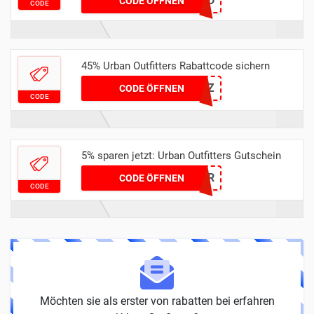
DMOON25SD
CODE ÖFFNEN
CODE
45% Urban Outfitters Rabattcode sichern
MSMJS4KGQZ
CODE ÖFFNEN
CODE
5% sparen jetzt: Urban Outfitters Gutschein
M5TXDMTARR
CODE ÖFFNEN
CODE
Möchten sie als erster von rabatten bei erfahren