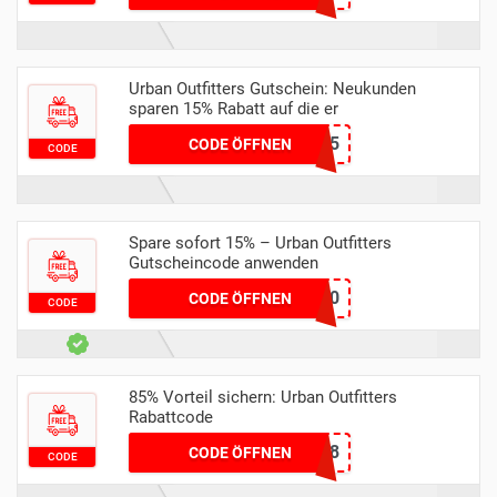
Urban Outfitters Gutschein: Neukunden
sparen 15% Rabatt auf die er
NEW15
CODE ÖFFNEN
CODE
Spare sofort 15% – Urban Outfitters
Gutscheincode anwenden
DELIVERY60
CODE ÖFFNEN
CODE
85% Vorteil sichern: Urban Outfitters
Rabattcode
S85PKWMAMRTX8
CODE ÖFFNEN
CODE