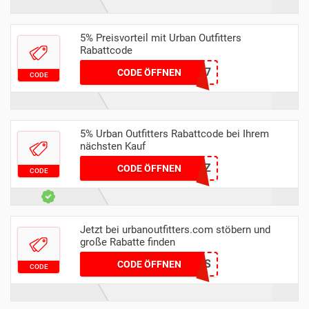
5% Preisvorteil mit Urban Outfitters
Rabattcode
MBVAPE5SB7
CODE ÖFFNEN
CODE
5% Urban Outfitters Rabattcode bei Ihrem
nächsten Kauf
MHRCBVJT5Z
CODE ÖFFNEN
CODE
Jetzt bei urbanoutfitters.com stöbern und
große Rabatte finden
XMAS
CODE ÖFFNEN
CODE