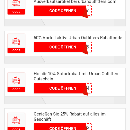
Ausverkaufsartikel bei urbanoutfitters.com
MDTRK96CM7
CODE ÖFFNEN
CODE
50% Vorteil aktiv: Urban Outfitters Rabattcode
N6468HSQ2R3
CODE ÖFFNEN
CODE
Hol dir 10% Sofortrabatt mit Urban Outfitters
Gutschein
MU5HREWZ5N
CODE ÖFFNEN
CODE
Genießen Sie 25% Rabatt auf alles im
Geschäft
WARMUP
CODE ÖFFNEN
CODE