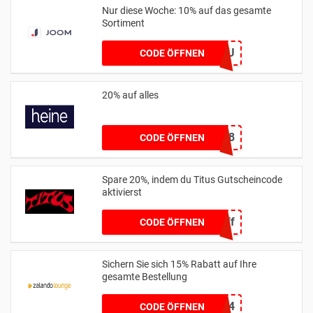
Nur diese Woche: 10% auf das gesamte
Sortiment
PROMKODRU
CODE ÖFFNEN
20% auf alles
11258
CODE ÖFFNEN
Spare 20%, indem du Titus Gutscheincode
aktivierst
20off
CODE ÖFFNEN
Sichern Sie sich 15% Rabatt auf Ihre
gesamte Bestellung
EXTRA15JUNE24
CODE ÖFFNEN