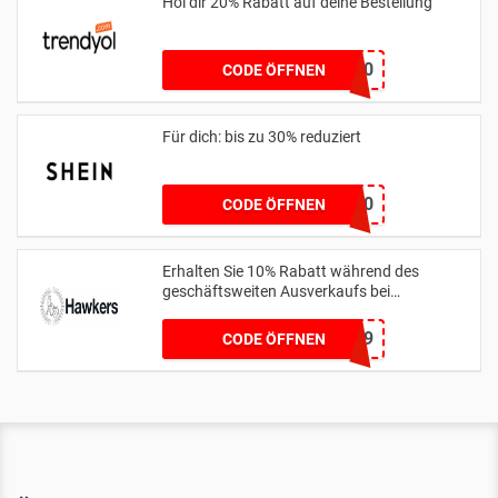
Hol dir 20% Rabatt auf deine Bestellung
HELLO20
CODE ÖFFNEN
Für dich: bis zu 30% reduziert
UNO30
CODE ÖFFNEN
Erhalten Sie 10% Rabatt während des
geschäftsweiten Ausverkaufs bei
hawkersco.com
HC-JOAONUNES999
CODE ÖFFNEN