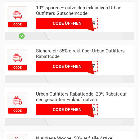
10% sparen – nutze den exklusiven Urban
Outfitters Gutscheincode
M9JYZJKMY4
CODE ÖFFNEN
CODE
Sichere dir 85% direkt über Urban Outfitters
Rabattcode
S85VDUZXGQW87
CODE ÖFFNEN
CODE
Urban Outfitters Rabattcode: 20% Rabatt auf
den gesamten Einkauf nutzen
GET20
CODE ÖFFNEN
CODE
Nur diese Woche: 50% auf alle Artikel