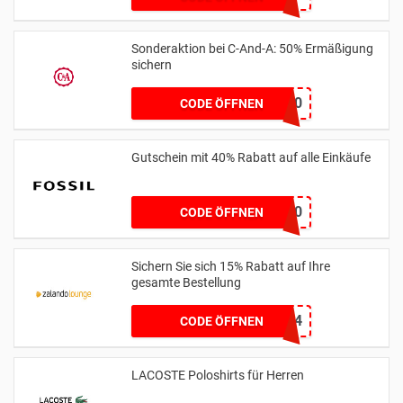
Sonderaktion bei C-And-A: 50% Ermäßigung
sichern
EXTRA50
CODE ÖFFNEN
Gutschein mit 40% Rabatt auf alle Einkäufe
FOSSIL40
CODE ÖFFNEN
Sichern Sie sich 15% Rabatt auf Ihre
gesamte Bestellung
EXTRA15JUNE24
CODE ÖFFNEN
LACOSTE Poloshirts für Herren