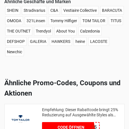
Ähnliche Geschäfte und Marken
SHEIN
Stradivarius
C&A
Vestiaire Collective
BARACUTA
OMODA
321Linsen
Tommy Hilfiger
TOM TAILOR
TITUS
THE OUTNET
Trendyol
About You
Calzedonia
DEFSHOP
GALERIA
HAWKERS
heine
LACOSTE
Newchic
Ähnliche Promo-Codes, Coupons und
Aktionen
Empfehlung: Dieser Rabattcode bringt 25%
Reduzierung auf Ausgewählte Styles als
Club Member
MEMBER25
CODE ÖFFNEN