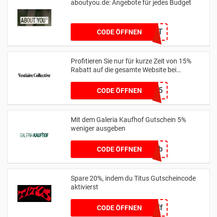
aboutyou.de: Angebote für jedes Budget
BDAYSUIT
CODE ÖFFNEN
Profitieren Sie nur für kurze Zeit von 15%
Rabatt auf die gesamte Website bei
us.vestiairecollective.com
BAGS15
CODE ÖFFNEN
Mit dem Galeria Kaufhof Gutschein 5%
weniger ausgeben
geb5b
CODE ÖFFNEN
Spare 20%, indem du Titus Gutscheincode
aktivierst
20off
CODE ÖFFNEN