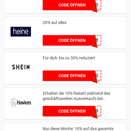
CM10
CODE ÖFFNEN
20% auf alles
11258
CODE ÖFFNEN
Für dich: bis zu 30% reduziert
UNO30
CODE ÖFFNEN
Erhalten Sie 10% Rabatt während des
geschäftsweiten Ausverkaufs bei
hawkersco.com
HC-JOAONUNES999
CODE ÖFFNEN
Nur diese Woche: 10% auf das gesamte