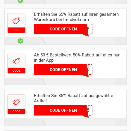
Erhalten Sie 65% Rabatt auf Ihren gesamten
Warenkorb bei trendyol.com
ELLATEF
CODE ÖFFNEN
CODE
Ab 50 € Bestellwert 50% Rabatt auf alles nur
in der App
APPONLY50
CODE ÖFFNEN
CODE
Erhalten Sie 35% Rabatt auf ausgewählte
Artikel
MARISAPRILL35
CODE ÖFFNEN
CODE