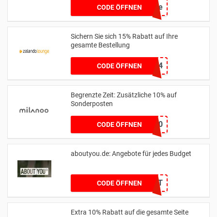
90live
CODE ÖFFNEN
Sichern Sie sich 15% Rabatt auf Ihre
gesamte Bestellung
EXTRA15JUNE24
CODE ÖFFNEN
Begrenzte Zeit: Zusätzliche 10% auf
Sonderposten
MLSV10
CODE ÖFFNEN
aboutyou.de: Angebote für jedes Budget
BDAYSUIT
CODE ÖFFNEN
Extra 10% Rabatt auf die gesamte Seite