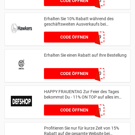
MEMBER25
CODE ÖFFNEN
Erhalten Sie 10% Rabatt während des
geschäftsweiten Ausverkaufs bei
hawkersco.com
HC-JOAONUNES999
CODE ÖFFNEN
Erhalten Sie einen Rabatt auf Ihre Bestellung
WEER10
CODE ÖFFNEN
HAPPY FRAUENTAG Zur Feier des Tages
bekommst Du - 11% ON TOP auf alles im
Shop
WOMENSDAY11
CODE ÖFFNEN
Profitieren Sie nur für kurze Zeit von 15%
Rabatt auf die gesamte Website bei