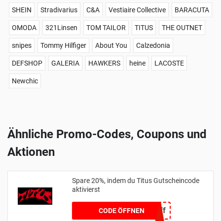
SHEIN
Stradivarius
C&A
Vestiaire Collective
BARACUTA
OMODA
321Linsen
TOM TAILOR
TITUS
THE OUTNET
snipes
Tommy Hilfiger
About You
Calzedonia
DEFSHOP
GALERIA
HAWKERS
heine
LACOSTE
Newchic
Ähnliche Promo-Codes, Coupons und
Aktionen
Spare 20%, indem du Titus Gutscheincode
aktivierst
20off
CODE ÖFFNEN