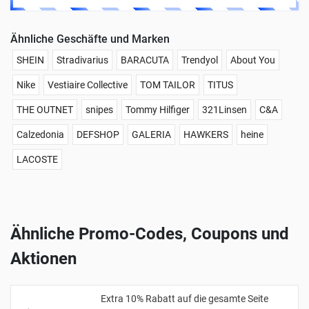
Ähnliche Geschäfte und Marken
SHEIN
Stradivarius
BARACUTA
Trendyol
About You
Nike
Vestiaire Collective
TOM TAILOR
TITUS
THE OUTNET
snipes
Tommy Hilfiger
321Linsen
C&A
Calzedonia
DEFSHOP
GALERIA
HAWKERS
heine
LACOSTE
Ähnliche Promo-Codes, Coupons und
Aktionen
Extra 10% Rabatt auf die gesamte Seite