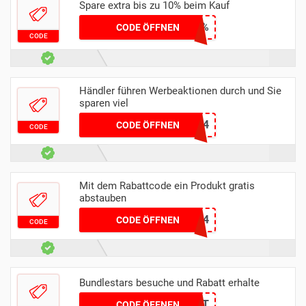
Spare extra bis zu 10% beim Kauf
OMEN10%
CODE ÖFFNEN
CODE
Händler führen Werbeaktionen durch und Sie
sparen viel
SIMAGGIO24
CODE ÖFFNEN
CODE
Mit dem Rabattcode ein Produkt gratis
abstauben
FM24
CODE ÖFFNEN
CODE
Bundlestars besuche und Rabatt erhalte
TACTICALLYMATT
CODE ÖFFNEN