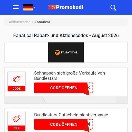
Aktionscodes
Fanatical
Fanatical Rabatt- und Aktionscodes - August 2026
Schnappen sich große Verkäufe von
Bundlestars
UDWZt6bT2tRurK
CODE ÖFFNEN
CODE
Bundlestars Gutschein nicht verpasse
TOMFM24
CODE ÖFFNEN
CODE