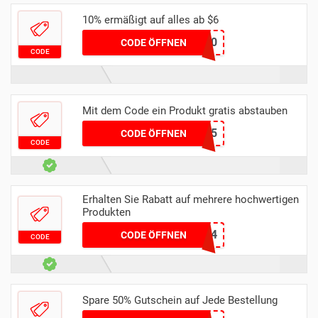
10% ermäßigt auf alles ab $6
BEATTHECLOCK10
CODE ÖFFNEN
CODE
Mit dem Code ein Produkt gratis abstauben
HITMAN225
CODE ÖFFNEN
CODE
Erhalten Sie Rabatt auf mehrere hochwertigen
Produkten
VIEW24
CODE ÖFFNEN
CODE
Spare 50% Gutschein auf Jede Bestellung