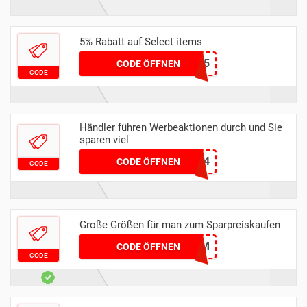
5% Rabatt auf Select items
EXTRASAVERS5
CODE ÖFFNEN
CODE
Händler führen Werbeaktionen durch und Sie
sparen viel
CLAYTSFM24
CODE ÖFFNEN
CODE
Große Größen für man zum Sparpreiskaufen
C8PL156M
CODE ÖFFNEN
CODE