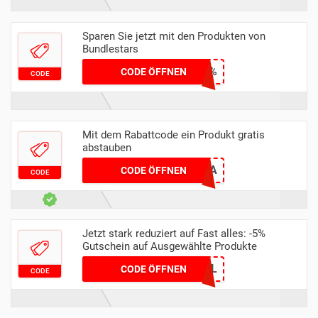
Sparen Sie jetzt mit den Produkten von
Bundlestars
FANATICAL17%
CODE ÖFFNEN
CODE
Mit dem Rabattcode ein Produkt gratis
abstauben
ZIMSMULA
CODE ÖFFNEN
CODE
Jetzt stark reduziert auf Fast alles: -5%
Gutschein auf Ausgewählte Produkte
UDc2hyTLMdimXL
CODE ÖFFNEN
CODE