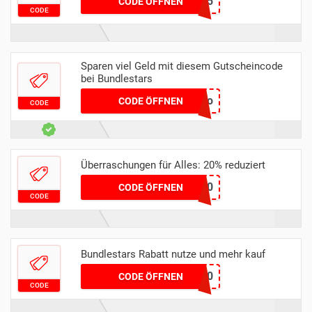
VERIFIED5
CODE ÖFFNEN
CODE
Sparen viel Geld mit diesem Gutscheincode
bei Bundlestars
lollujo
CODE ÖFFNEN
CODE
Überraschungen für Alles: 20% reduziert
BITDEFENDER20
CODE ÖFFNEN
CODE
Bundlestars Rabatt nutze und mehr kauf
TR3AT4Y0U30
CODE ÖFFNEN
CODE