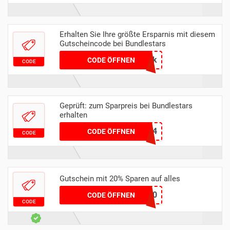
Erhalten Sie Ihre größte Ersparnis mit diesem
Gutscheincode bei Bundlestars
UDmKbtRYwvKRuk
CODE ÖFFNEN
CODE
Geprüft: zum Sparpreis bei Bundlestars
erhalten
GORMYFM24
CODE ÖFFNEN
CODE
Gutschein mit 20% Sparen auf alles
LEARN20
CODE ÖFFNEN
CODE