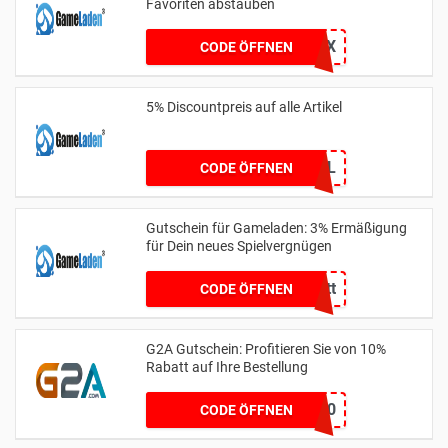
Favoriten abstauben
GPX
CODE ÖFFNEN
5% Discountpreis auf alle Artikel
5%RabattbeiGL
CODE ÖFFNEN
Gutschein für Gameladen: 3% Ermäßigung
für Dein neues Spielvergnügen
GL3Rabatt
CODE ÖFFNEN
G2A Gutschein: Profitieren Sie von 10%
Rabatt auf Ihre Bestellung
G2AXGG10
CODE ÖFFNEN