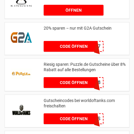
ÖFFNEN
20% sparen – nur mit G2A Gutschein
AKSXG2A7
CODE ÖFFNEN
Riesig sparen: Puzzle.de Gutscheine über 8%
Rabatt auf alle Bestellungen
2024PUZZLE8
CODE ÖFFNEN
Gutscheincodes bei worldoftanks.com
freischalten
ITMAKESNOSCENTS
CODE ÖFFNEN