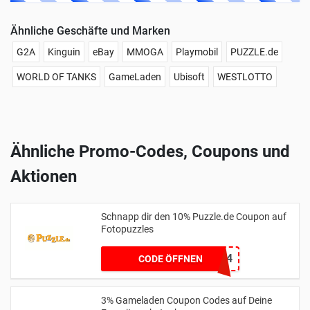
Ähnliche Geschäfte und Marken
G2A
Kinguin
eBay
MMOGA
Playmobil
PUZZLE.de
WORLD OF TANKS
GameLaden
Ubisoft
WESTLOTTO
Ähnliche Promo-Codes, Coupons und
Aktionen
Schnapp dir den 10% Puzzle.de Coupon auf
Fotopuzzles
MEINPUZZLE2024
CODE ÖFFNEN
3% Gameladen Coupon Codes auf Deine