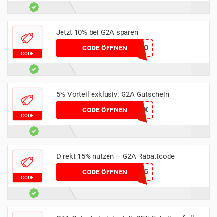
Jetzt 10% bei G2A sparen!
MEDIAINGLESA10
CODE ÖFFNEN
CODE
5% Vorteil exklusiv: G2A Gutschein
SETIX
CODE ÖFFNEN
CODE
Direkt 15% nutzen – G2A Rabattcode
SAVE15
CODE ÖFFNEN
CODE