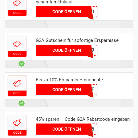
gesamten Einkauf
G2AXIMANTADO
CODE ÖFFNEN
CODE
G2A Gutschein für sofortige Ersparnisse
BN69
CODE ÖFFNEN
CODE
Bis zu 10% Ersparnis – nur heute
G2A10AFF
CODE ÖFFNEN
CODE
45% sparen – Code G2A Rabattcode eingeben
DIVERSITY15
CODE ÖFFNEN
CODE