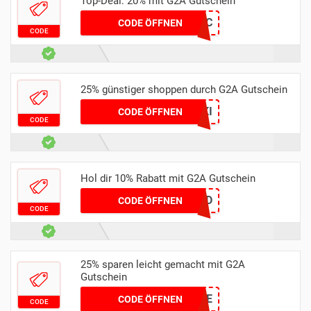
Top-Deal: 20% mit G2A Gutschein
AKSG2ADC
CODE ÖFFNEN
CODE
25% günstiger shoppen durch G2A Gutschein
MEOW25APN1MFDKI
CODE ÖFFNEN
CODE
Hol dir 10% Rabatt mit G2A Gutschein
WHENYOUSPEND
CODE ÖFFNEN
CODE
25% sparen leicht gemacht mit G2A
Gutschein
HIVE
CODE ÖFFNEN
CODE