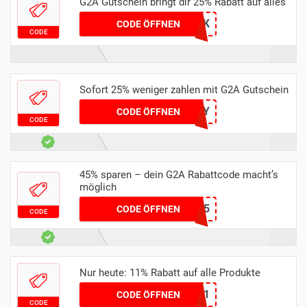
G2A Gutschein bringt dir 25% Rabatt auf alles
EKIPAWK
CODE ÖFFNEN
CODE
Sofort 25% weniger zahlen mit G2A Gutschein
MAKEHONEY
CODE ÖFFNEN
CODE
45% sparen – dein G2A Rabattcode macht’s
möglich
WINTER15
CODE ÖFFNEN
CODE
Nur heute: 11% Rabatt auf alle Produkte
NEWSLETTER11
CODE ÖFFNEN
CODE