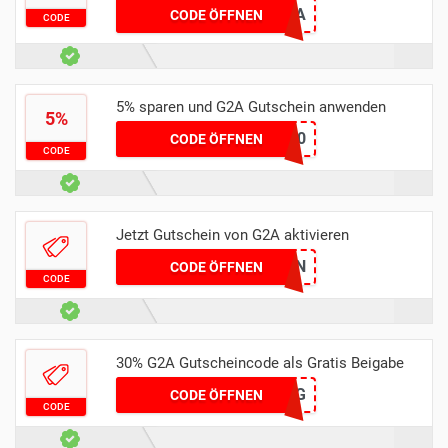
BEASTBANKSXG2A
CODE ÖFFNEN
CODE
5% sparen und G2A Gutschein anwenden
5%
G2ASIM10
CODE ÖFFNEN
CODE
Jetzt Gutschein von G2A aktivieren
BBENN
CODE ÖFFNEN
CODE
30% G2A Gutscheincode als Gratis Beigabe
GANG
CODE ÖFFNEN
CODE