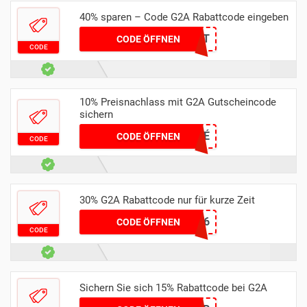
40% sparen – Code G2A Rabattcode eingeben
G2APROMOSET
CODE ÖFFNEN
CODE
10% Preisnachlass mit G2A Gutscheincode
sichern
SPONSORISÉ
CODE ÖFFNEN
CODE
30% G2A Rabattcode nur für kurze Zeit
NLT0293LXDQUK6
CODE ÖFFNEN
CODE
Sichern Sie sich 15% Rabattcode bei G2A