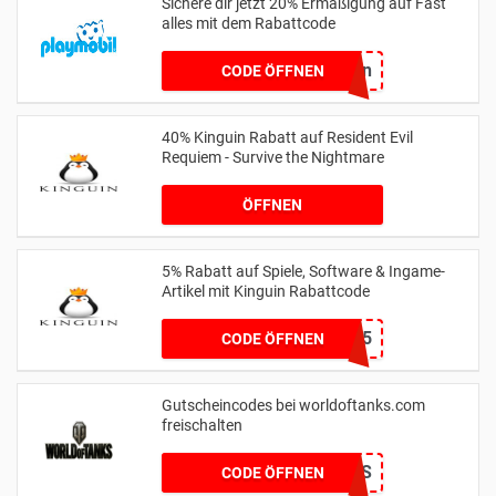
Sichere dir jetzt 20% Ermäßigung auf Fast
alles mit dem Rabattcode
Ostern
CODE ÖFFNEN
40% Kinguin Rabatt auf Resident Evil
Requiem - Survive the Nightmare
ÖFFNEN
5% Rabatt auf Spiele, Software & Ingame-
Artikel mit Kinguin Rabattcode
KINGDROP5
CODE ÖFFNEN
Gutscheincodes bei worldoftanks.com
freischalten
ITMAKESNOSCENTS
CODE ÖFFNEN