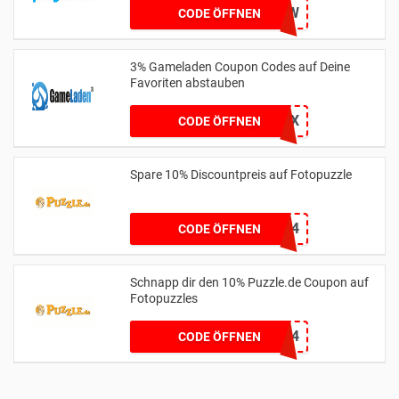
DEA1NEW
CODE ÖFFNEN
3% Gameladen Coupon Codes auf Deine
Favoriten abstauben
GPX
CODE ÖFFNEN
Spare 10% Discountpreis auf Fotopuzzle
MEINPUZZLE24
CODE ÖFFNEN
Schnapp dir den 10% Puzzle.de Coupon auf
Fotopuzzles
MEINPUZZLE2024
CODE ÖFFNEN