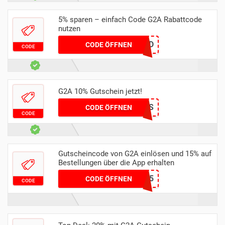
5% sparen – einfach Code G2A Rabattcode
nutzen
ZSZA-QGFU-89CD
CODE ÖFFNEN
CODE
G2A 10% Gutschein jetzt!
AKS
CODE ÖFFNEN
CODE
Gutscheincode von G2A einlösen und 15% auf
Bestellungen über die App erhalten
APP15
CODE ÖFFNEN
CODE