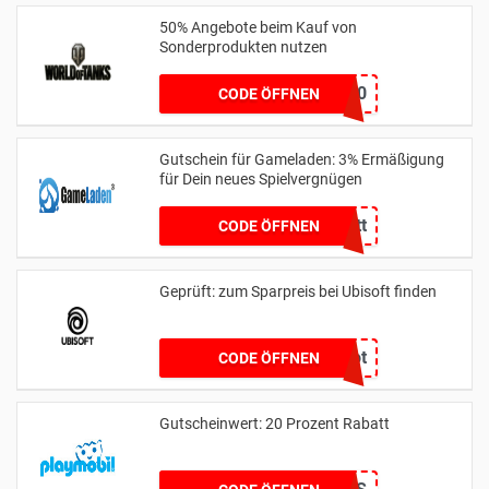
50% Angebote beim Kauf von
Sonderprodukten nutzen
JEANS50
CODE ÖFFNEN
Gutschein für Gameladen: 3% Ermäßigung
für Dein neues Spielvergnügen
GL3Rabatt
CODE ÖFFNEN
Geprüft: zum Sparpreis bei Ubisoft finden
gameriot
CODE ÖFFNEN
Gutscheinwert: 20 Prozent Rabatt