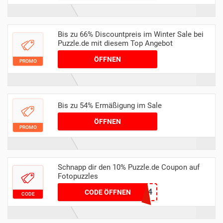
Bis zu 66% Discountpreis im Winter Sale bei
Puzzle.de mit diesem Top Angebot
ÖFFNEN
PROMO
Bis zu 54% Ermäßigung im Sale
ÖFFNEN
PROMO
Schnapp dir den 10% Puzzle.de Coupon auf
Fotopuzzles
MEINPUZZLE2024
CODE ÖFFNEN
CODE