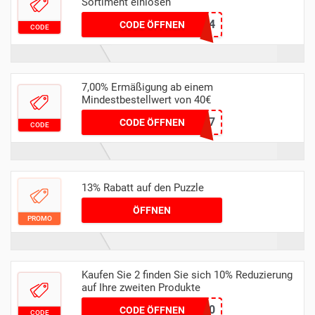
Sortiment einlösen
PUZZLE2024
CODE ÖFFNEN
CODE
7,00% Ermäßigung ab einem
Mindestbestellwert von 40€
PUZZLE7
CODE ÖFFNEN
CODE
13% Rabatt auf den Puzzle
ÖFFNEN
PROMO
Kaufen Sie 2 finden Sie sich 10% Reduzierung
auf Ihre zweiten Produkte
SUMMERBRICKS10
CODE ÖFFNEN
CODE