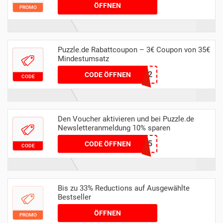
ÖFFNEN
PROMO
Puzzle.de Rabattcoupon – 3€ Coupon von 35€
Mindestumsatz
COUPF22
CODE ÖFFNEN
CODE
Den Voucher aktivieren und bei Puzzle.de
Newsletteranmeldung 10% sparen
196339OTK5
CODE ÖFFNEN
CODE
Bis zu 33% Reductions auf Ausgewählte
Bestseller
ÖFFNEN
PROMO