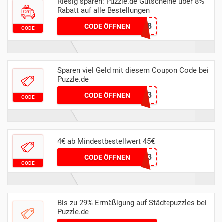
Riesig sparen: Puzzle.de Gutscheine über 8%
Rabatt auf alle Bestellungen
2024PUZZLE8
CODE ÖFFNEN
CODE
Sparen viel Geld mit diesem Coupon Code bei
Puzzle.de
PUZND23
CODE ÖFFNEN
CODE
4€ ab Mindestbestellwert 45€
WEIPUZDE23
CODE ÖFFNEN
CODE
Bis zu 29% Ermäßigung auf Städtepuzzles bei
Puzzle.de