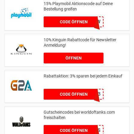
15% Playmobil Aktionscode auf Deine
Bestellung greifen
DEA1NEW
CODE ÖFFNEN
10% Kinguin Rabattcode für Newsletter
Anmeldung!
ÖFFNEN
Rabattaktion: 3% sparen bei jedem Einkauf
G2AXGG3
CODE ÖFFNEN
Gutscheincodes bei worldoftanks.com
freischalten
ITMAKESNOSCENTS
CODE ÖFFNEN