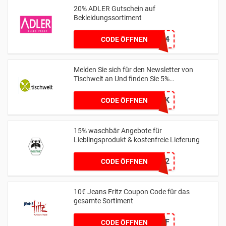
20% ADLER Gutschein auf
Bekleidungssortiment
A2124
CODE ÖFFNEN
Melden Sie sich für den Newsletter von
Tischwelt an Und finden Sie 5%
Discountpreis
BMVK
CODE ÖFFNEN
15% waschbär Angebote für
Lieblingsprodukt & kostenfreie Lieferung
35H952
CODE ÖFFNEN
10€ Jeans Fritz Coupon Code für das
gesamte Sortiment
WCOM2JF
CODE ÖFFNEN