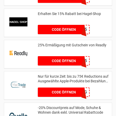
Erhalten Sie 15% Rabatt bei Hagel-Shop
HAGEL15
CODE ÖFFNEN
25% Ermäßigung mit Gutschein von Readly
BOOTS25
CODE ÖFFNEN
Nur für kurze Zeit: bis zu 75€ Reductions auf
Ausgewählte Apple-Produkte bei Bezahlung
per Finanzierung
MTSPAR-75FZG
CODE ÖFFNEN
-20% Discountpreis auf Mode, Schuhe &
Wohnen dank exkl. Universal Rabattcode