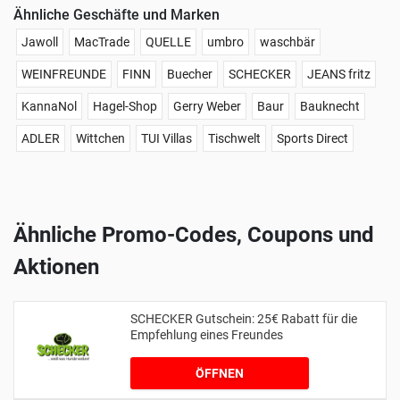
Ähnliche Geschäfte und Marken
Jawoll
MacTrade
QUELLE
umbro
waschbär
WEINFREUNDE
FINN
Buecher
SCHECKER
JEANS fritz
KannaNol
Hagel-Shop
Gerry Weber
Baur
Bauknecht
ADLER
Wittchen
TUI Villas
Tischwelt
Sports Direct
Ähnliche Promo-Codes, Coupons und
Aktionen
SCHECKER Gutschein: 25€ Rabatt für die
Empfehlung eines Freundes
ÖFFNEN