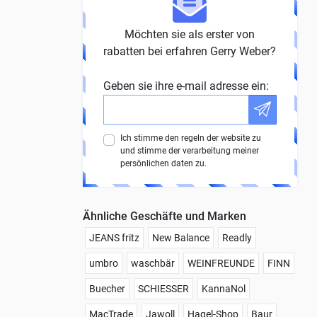
Möchten sie als erster von
rabatten bei erfahren Gerry Weber?
Geben sie ihre e-mail adresse ein:
Ich stimme den regeln der website zu
und stimme der verarbeitung meiner
persönlichen daten zu.
Ähnliche Geschäfte und Marken
JEANS fritz
New Balance
Readly
umbro
waschbär
WEINFREUNDE
FINN
Buecher
SCHIESSER
KannaNol
MacTrade
Jawoll
Hagel-Shop
Baur