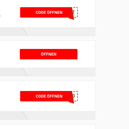
V6P8TLT
CODE ÖFFNEN
Y
ÖFFNEN
PRSL30
CODE ÖFFNEN