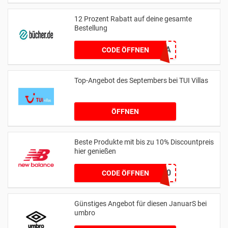
12 Prozent Rabatt auf deine gesamte
Bestellung
WELOVEMAMAPAPA
CODE ÖFFNEN
Top-Angebot des Septembers bei TUI Villas
ÖFFNEN
Beste Produkte mit bis zu 10% Discountpreis
hier genießen
HONEYNB10
CODE ÖFFNEN
Günstiges Angebot für diesen JanuarS bei
umbro