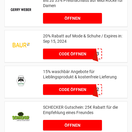
Bis zu 33% Preisnachlass auf Midi Röcke für
Damen
ÖFFNEN
20% Rabatt auf Mode & Schuhe / Expires in:
Sep 15, 2024
11173
CODE ÖFFNEN
15% waschbär Angebote für
Lieblingsprodukt & kostenfreie Lieferung
35H952
CODE ÖFFNEN
SCHECKER Gutschein: 25€ Rabatt für die
Empfehlung eines Freundes
ÖFFNEN