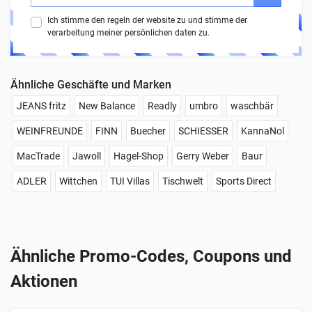
Ich stimme den regeln der website zu und stimme der
verarbeitung meiner persönlichen daten zu.
Ähnliche Geschäfte und Marken
JEANS fritz
New Balance
Readly
umbro
waschbär
WEINFREUNDE
FINN
Buecher
SCHIESSER
KannaNol
MacTrade
Jawoll
Hagel-Shop
Gerry Weber
Baur
ADLER
Wittchen
TUI Villas
Tischwelt
Sports Direct
Ähnliche Promo-Codes, Coupons und
Aktionen