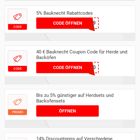
5% Bauknecht Rabattcodes
BK5W619
CODE ÖFFNEN
CODE
40 € Bauknecht Coupon Code für Herde und
Backöfen
freitag40
CODE ÖFFNEN
CODE
Bis zu 5% günstiger auf Herdsets und
Backofensets
ÖFFNEN
PROMO
14% Discountpreis auf Verschiedene