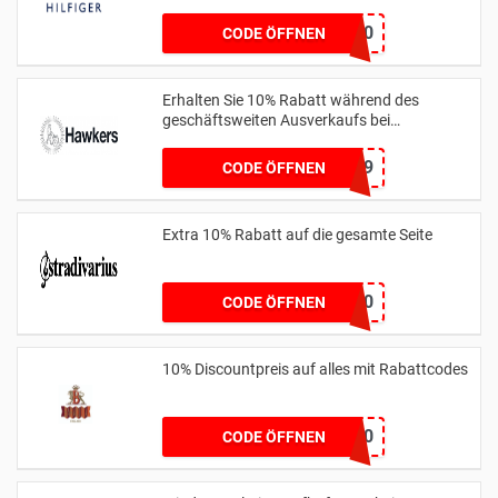
CM10
CODE ÖFFNEN
Erhalten Sie 10% Rabatt während des
geschäftsweiten Ausverkaufs bei
hawkersco.com
HC-JOAONUNES999
CODE ÖFFNEN
Extra 10% Rabatt auf die gesamte Seite
SPRING10
CODE ÖFFNEN
10% Discountpreis auf alles mit Rabattcodes
WELCOME10
CODE ÖFFNEN