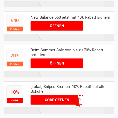
New Balance 550 jetzt mit 40€ Rabatt sichern
€40
ÖFFNEN
PROMO
Beim Summer Sale von bis zu 70% Rabatt
profitieren
70%
ÖFFNEN
PROMO
[Lokal] Snipes Bremen -10% Rabatt auf alle
Schuhe
10%
Danielbarcelona10
CODE ÖFFNEN
CODE