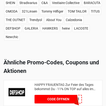
SHEIN
Stradivarius
C&A
Vestiaire Collective
BARACUTA
OMODA
321Linsen
Tommy Hilfiger
TOM TAILOR
TITUS
THE OUTNET
Trendyol
About You
Calzedonia
DEFSHOP
GALERIA
HAWKERS
heine
LACOSTE
Newchic
Ähnliche Promo-Codes, Coupons und
Aktionen
HAPPY FRAUENTAG Zur Feier des Tages
bekommst Du - 11% ON TOP auf alles im
Shop
WOMENSDAY11
CODE ÖFFNEN