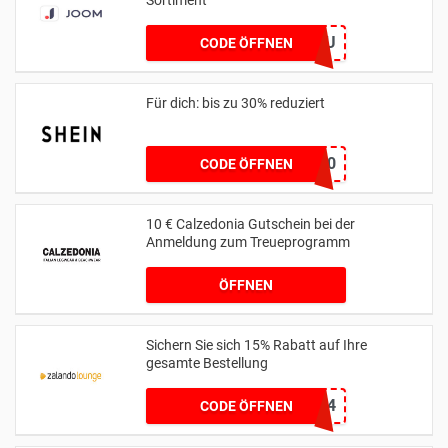
Sortiment
PROMKODRU
CODE ÖFFNEN
Für dich: bis zu 30% reduziert
UNO30
CODE ÖFFNEN
10 € Calzedonia Gutschein bei der
Anmeldung zum Treueprogramm
ÖFFNEN
Sichern Sie sich 15% Rabatt auf Ihre
gesamte Bestellung
EXTRA15JUNE24
CODE ÖFFNEN