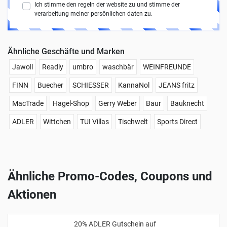
Ich stimme den regeln der website zu und stimme der
verarbeitung meiner persönlichen daten zu.
Ähnliche Geschäfte und Marken
Jawoll
Readly
umbro
waschbär
WEINFREUNDE
FINN
Buecher
SCHIESSER
KannaNol
JEANS fritz
MacTrade
Hagel-Shop
Gerry Weber
Baur
Bauknecht
ADLER
Wittchen
TUI Villas
Tischwelt
Sports Direct
Ähnliche Promo-Codes, Coupons und
Aktionen
20% ADLER Gutschein auf