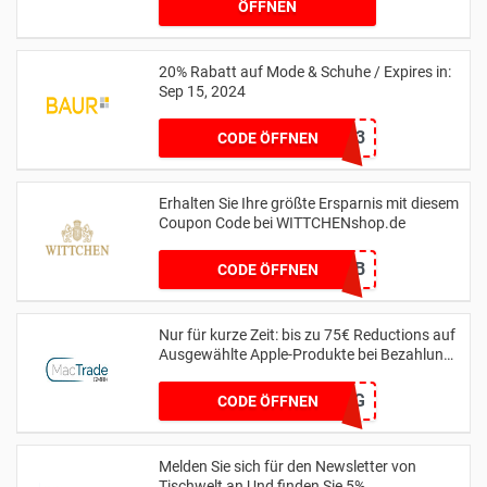
ÖFFNEN
20% Rabatt auf Mode & Schuhe / Expires in:
Sep 15, 2024
11173
CODE ÖFFNEN
Erhalten Sie Ihre größte Ersparnis mit diesem
Coupon Code bei WITTCHENshop.de
666EF2CB
CODE ÖFFNEN
Nur für kurze Zeit: bis zu 75€ Reductions auf
Ausgewählte Apple-Produkte bei Bezahlung
per Finanzierung
MTSPAR-75FZG
CODE ÖFFNEN
Melden Sie sich für den Newsletter von
Tischwelt an Und finden Sie 5%