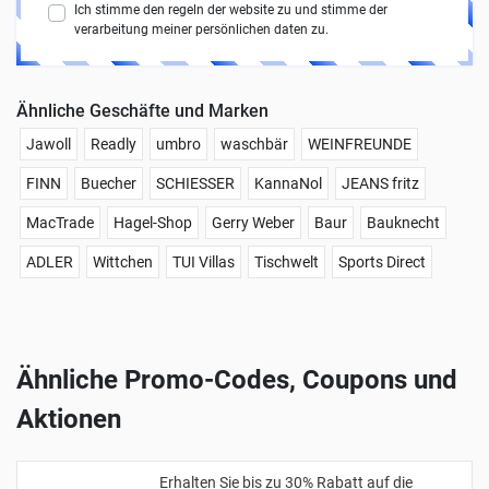
Ich stimme den regeln der website zu und stimme der
verarbeitung meiner persönlichen daten zu.
Ähnliche Geschäfte und Marken
Jawoll
Readly
umbro
waschbär
WEINFREUNDE
FINN
Buecher
SCHIESSER
KannaNol
JEANS fritz
MacTrade
Hagel-Shop
Gerry Weber
Baur
Bauknecht
ADLER
Wittchen
TUI Villas
Tischwelt
Sports Direct
Ähnliche Promo-Codes, Coupons und
Aktionen
Erhalten Sie bis zu 30% Rabatt auf die