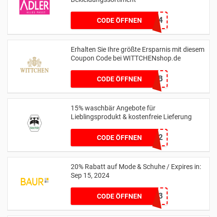
A2124
CODE ÖFFNEN
Erhalten Sie Ihre größte Ersparnis mit diesem
Coupon Code bei WITTCHENshop.de
666EF2CB
CODE ÖFFNEN
15% waschbär Angebote für
Lieblingsprodukt & kostenfreie Lieferung
35H952
CODE ÖFFNEN
20% Rabatt auf Mode & Schuhe / Expires in:
Sep 15, 2024
11173
CODE ÖFFNEN