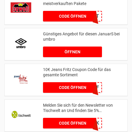
meistverkauften Pakete
KEIN CODE BENÖTIGT
CODE ÖFFNEN
Günstiges Angebot für diesen JanuarS bei
umbro
ÖFFNEN
10€ Jeans Fritz Coupon Code für das
gesamte Sortiment
WCOM2JF
CODE ÖFFNEN
Melden Sie sich für den Newsletter von
Tischwelt an Und finden Sie 5%
Discountpreis
BMVK
CODE ÖFFNEN