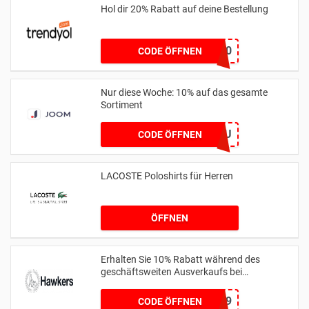
Hol dir 20% Rabatt auf deine Bestellung
HELLO20
CODE ÖFFNEN
Nur diese Woche: 10% auf das gesamte
Sortiment
PROMKODRU
CODE ÖFFNEN
LACOSTE Poloshirts für Herren
ÖFFNEN
Erhalten Sie 10% Rabatt während des
geschäftsweiten Ausverkaufs bei
hawkersco.com
HC-JOAONUNES999
CODE ÖFFNEN