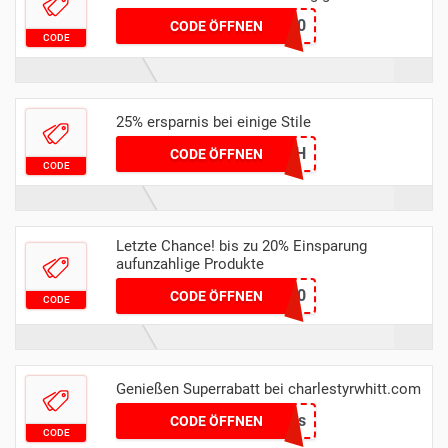
SHIRTS20
CODE ÖFFNEN
CODE
25% ersparnis bei einige Stile
FRISH
CODE ÖFFNEN
CODE
Letzte Chance! bis zu 20% Einsparung
aufunzahlige Produkte
MAY20
CODE ÖFFNEN
CODE
Genießen Superrabatt bei charlestyrwhitt.com
ctshirts
CODE ÖFFNEN
CODE