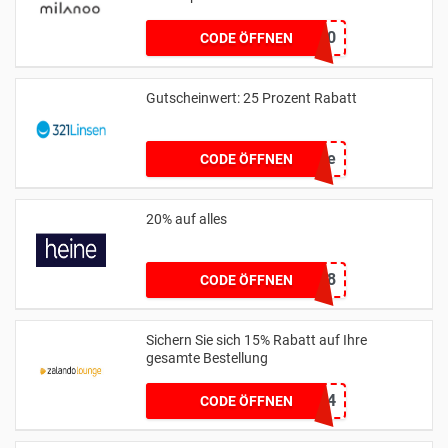
MLSV10
CODE ÖFFNEN
Gutscheinwert: 25 Prozent Rabatt
90live
CODE ÖFFNEN
20% auf alles
11258
CODE ÖFFNEN
Sichern Sie sich 15% Rabatt auf Ihre
gesamte Bestellung
EXTRA15JUNE24
CODE ÖFFNEN