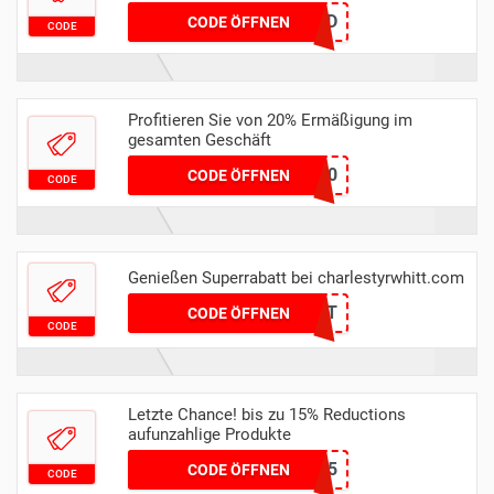
RAPID
CODE ÖFFNEN
CODE
Profitieren Sie von 20% Ermäßigung im
gesamten Geschäft
ctphill20
CODE ÖFFNEN
CODE
Genießen Superrabatt bei charlestyrwhitt.com
ROAST
CODE ÖFFNEN
CODE
Letzte Chance! bis zu 15% Reductions
aufunzahlige Produkte
SPAREN15
CODE ÖFFNEN
CODE