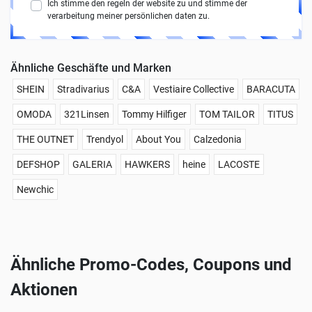
Ich stimme den regeln der website zu und stimme der
verarbeitung meiner persönlichen daten zu.
Ähnliche Geschäfte und Marken
SHEIN
Stradivarius
C&A
Vestiaire Collective
BARACUTA
OMODA
321Linsen
Tommy Hilfiger
TOM TAILOR
TITUS
THE OUTNET
Trendyol
About You
Calzedonia
DEFSHOP
GALERIA
HAWKERS
heine
LACOSTE
Newchic
Ähnliche Promo-Codes, Coupons und
Aktionen