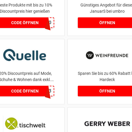
este Produkte mit bis zu 10%
Günstiges Angebot für dies
Discountpreis hier genießen
JanuarS bei umbro
HONEYNB10
CODE ÖFFNEN
ÖFFNEN
20% Discountpreis auf Mode,
Sparen Sie bis zu 60% Rabatt 
Schuhe & Wohnen dank exkl.
Hardeck
Universal Rabattcode
15013
CODE ÖFFNEN
ÖFFNEN