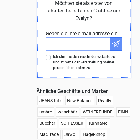
Möchten sie als erster von
rabatten bei erfahren Crabtree and
Evelyn?
Geben sie ihre e-mail adresse ein:
Ich stimme den regeln der website zu
und stimme der verarbeitung meiner
persönlichen daten zu.
Ähnliche Geschäfte und Marken
JEANS fritz
New Balance
Readly
umbro
waschbär
WEINFREUNDE
FINN
Buecher
SCHIESSER
KannaNol
MacTrade
Jawoll
Hagel-Shop