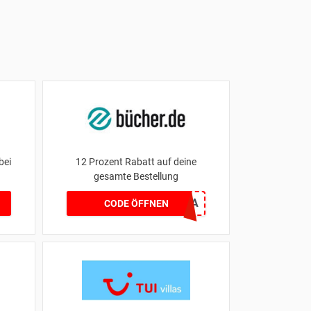
bei
12 Prozent Rabatt auf deine
gesamte Bestellung
WELOVEMAMAPAPA
CODE ÖFFNEN