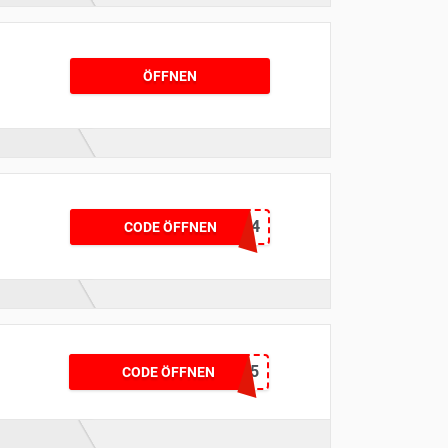
ÖFFNEN
C47D8F04
CODE ÖFFNEN
e
WELCOME15
CODE ÖFFNEN