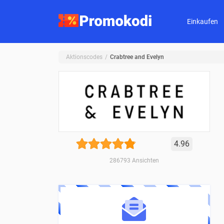
Einkaufen
Aktionscodes
Crabtree and Evelyn
4.96
286793
Ansichten