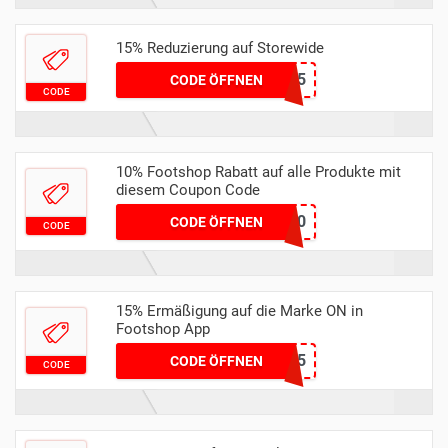
15% Reduzierung auf Storewide
FS15
CODE ÖFFNEN
CODE
10% Footshop Rabatt auf alle Produkte mit
diesem Coupon Code
FTSHPCOUPDE10
CODE ÖFFNEN
CODE
15% Ermäßigung auf die Marke ON in
Footshop App
ON15
CODE ÖFFNEN
CODE