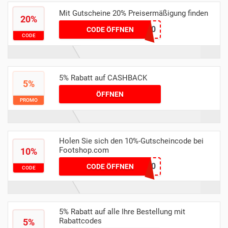
Mit Gutscheine 20% Preisermäßigung finden
20%
APP20
CODE ÖFFNEN
CODE
5% Rabatt auf CASHBACK
5%
ÖFFNEN
PROMO
Holen Sie sich den 10%-Gutscheincode bei
Footshop.com
10%
FTSHPCOUPUK10
CODE ÖFFNEN
CODE
5% Rabatt auf alle Ihre Bestellung mit
Rabattcodes
5%