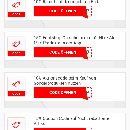
10% Rabatt auf den regulären Preis
COUPAT10FTSHP
CODE ÖFFNEN
CODE
15% Footshop Gutscheincode für Nike Air
Max Produkte in der App
NORTH20
CODE ÖFFNEN
CODE
10% Aktionscode beim Kauf von
Sonderprodukten nutzen
COUPEU10FTSHP
CODE ÖFFNEN
CODE
15% Coupon Code auf Nicht rabattierte
Artikel