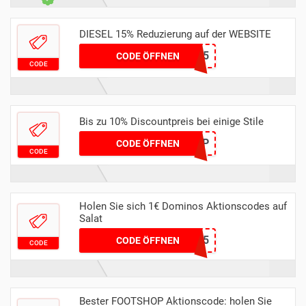
DIESEL 15% Reduzierung auf der WEBSITE
DIESEL15
CODE ÖFFNEN
CODE
Bis zu 10% Discountpreis bei einige Stile
COUPDE10FTSHP
CODE ÖFFNEN
CODE
Holen Sie sich 1€ Dominos Aktionscodes auf
Salat
469095
CODE ÖFFNEN
CODE
Bester FOOTSHOP Aktionscode: holen Sie