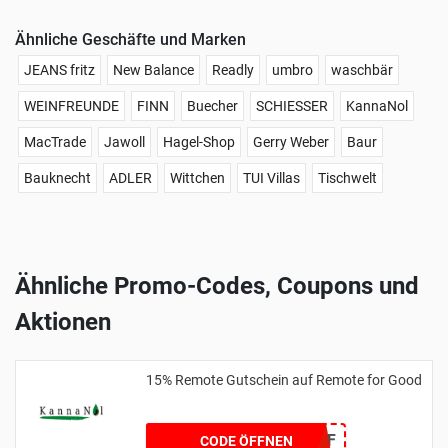
Ähnliche Geschäfte und Marken
JEANS fritz
New Balance
Readly
umbro
waschbär
WEINFREUNDE
FINN
Buecher
SCHIESSER
KannaNol
MacTrade
Jawoll
Hagel-Shop
Gerry Weber
Baur
Bauknecht
ADLER
Wittchen
TUI Villas
Tischwelt
Ähnliche Promo-Codes, Coupons und
Aktionen
15% Remote Gutschein auf Remote for Good
RFG15OFF
CODE ÖFFNEN