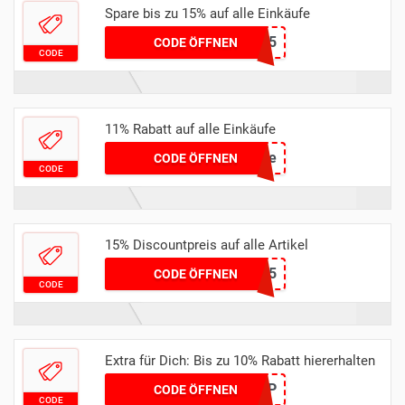
Spare bis zu 15% auf alle Einkäufe
HONEYEENUK15
CODE ÖFFNEN
CODE
11% Rabatt auf alle Einkäufe
toschool11de
CODE ÖFFNEN
CODE
15% Discountpreis auf alle Artikel
NIKE15
CODE ÖFFNEN
CODE
Extra für Dich: Bis zu 10% Rabatt hiererhalten
COUPFR10FTSHP
CODE ÖFFNEN
CODE