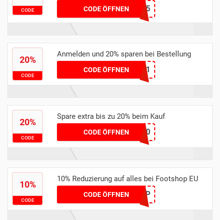
APP5
CODE ÖFFNEN
CODE
Anmelden und 20% sparen bei Bestellung
20%
298121
CODE ÖFFNEN
CODE
Spare extra bis zu 20% beim Kauf
20%
DIESEL20
CODE ÖFFNEN
CODE
10% Reduzierung auf alles bei Footshop EU
10%
COUPHU10FTSHP
CODE ÖFFNEN
CODE