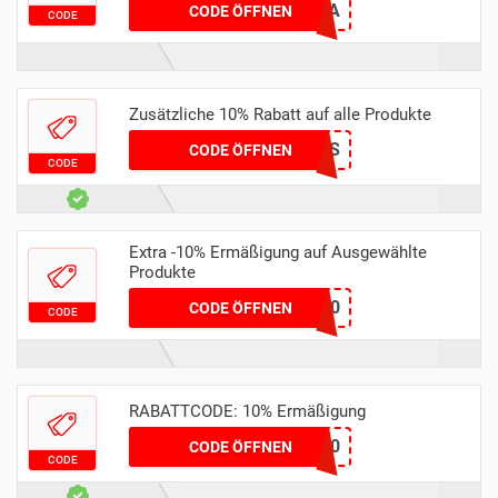
FS15EXTRA
CODE ÖFFNEN
CODE
Zusätzliche 10% Rabatt auf alle Produkte
ZEUTS
CODE ÖFFNEN
CODE
Extra -10% Ermäßigung auf Ausgewählte
Produkte
ON10
CODE ÖFFNEN
CODE
RABATTCODE: 10% Ermäßigung
FTSHPCOUPEU10
CODE ÖFFNEN
CODE