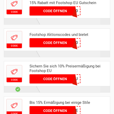
15% Rabatt mit Footshop EU Gutschein
EXTRA30
CODE ÖFFNEN
CODE
Footshop Aktionscodes und bietet
PFMCQ20
CODE ÖFFNEN
CODE
Sichern Sie sich 10% Preisermäßigung bei
Footshop EU
SIMPLYCODES10EU
CODE ÖFFNEN
CODE
Bis 15% Ermäßigung bei einige Stile
EXTRAFS15DE
CODE ÖFFNEN
CODE