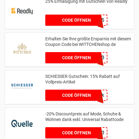
25% Ermäßigung mit Gutschein von Readly
BOOTS25
CODE ÖFFNEN
Erhalten Sie Ihre größte Ersparnis mit diesem
Coupon Code bei WITTCHENshop.de
666EF2CB
CODE ÖFFNEN
SCHIESSER Gutschein: 15% Rabatt auf
Vollpreis-Artikel
6uapk
CODE ÖFFNEN
-20% Discountpreis auf Mode, Schuhe &
Wohnen dank exkl. Universal Rabattcode
15013
CODE ÖFFNEN