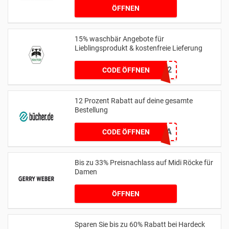
ÖFFNEN
15% waschbär Angebote für
Lieblingsprodukt & kostenfreie Lieferung
35H952
CODE ÖFFNEN
12 Prozent Rabatt auf deine gesamte
Bestellung
WELOVEMAMAPAPA
CODE ÖFFNEN
Bis zu 33% Preisnachlass auf Midi Röcke für
Damen
ÖFFNEN
Sparen Sie bis zu 60% Rabatt bei Hardeck