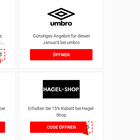
e,
Günstiges Angebot für diesen
.
JanuarS bei umbro
3
ÖFFNEN
bei
Erhalten Sie 15% Rabatt bei Hagel-
Shop
HAGEL15
CODE ÖFFNEN