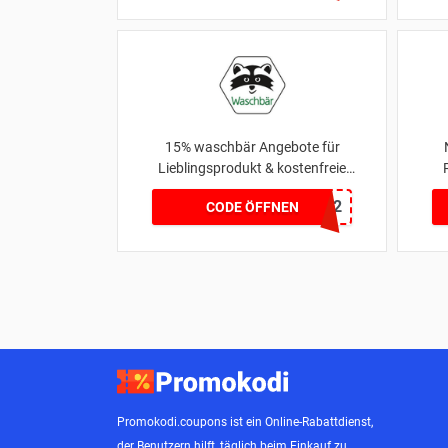
15% waschbär Angebote für
Lieblingsprodukt & kostenfreie
Lieferung
App
35H952
CODE ÖFFNEN
Promokodi.coupons ist ein Online-Rabattdienst,
der Benutzern hilft, täglich beim Einkauf zu