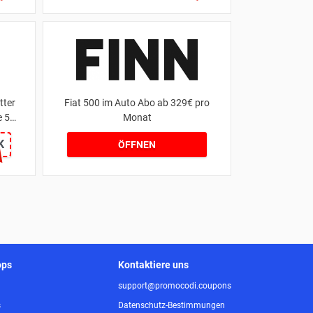
tter
Fiat 500 im Auto Abo ab 329€ pro
e 5%
Monat
K
ÖFFNEN
ops
Kontaktiere uns
support@promocodi.coupons
s
Datenschutz-Bestimmungen