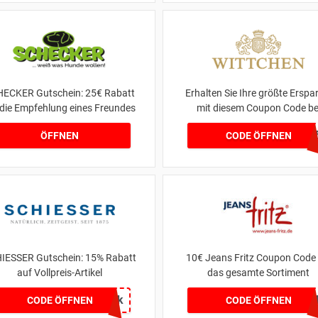
ECKER Gutschein: 25€ Rabatt
Erhalten Sie Ihre größte Erspa
 die Empfehlung eines Freundes
mit diesem Coupon Code be
WITTCHENshop.de
666EF2C
ÖFFNEN
CODE ÖFFNEN
IESSER Gutschein: 15% Rabatt
10€ Jeans Fritz Coupon Code 
auf Vollpreis-Artikel
das gesamte Sortiment
6uapk
WCOM2J
CODE ÖFFNEN
CODE ÖFFNEN