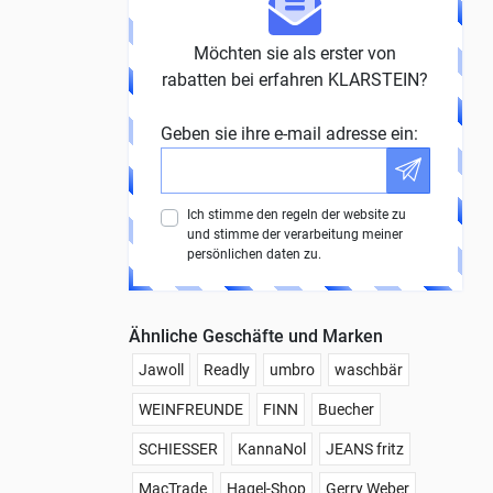
Möchten sie als erster von
rabatten bei erfahren KLARSTEIN?
Geben sie ihre e-mail adresse ein:
Ich stimme den regeln der website zu
und stimme der verarbeitung meiner
persönlichen daten zu.
Ähnliche Geschäfte und Marken
Jawoll
Readly
umbro
waschbär
WEINFREUNDE
FINN
Buecher
SCHIESSER
KannaNol
JEANS fritz
MacTrade
Hagel-Shop
Gerry Weber