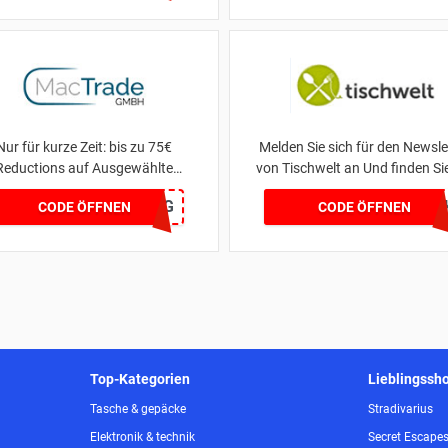
Nur für kurze Zeit: bis zu 75€
Melden Sie sich für den Newsle
Reductions auf Ausgewählte
von Tischwelt an Und finden Si
le-Produkte bei Bezahlung per
Discountpreis
MTSPAR-75FZG
BMV
CODE ÖFFNEN
CODE ÖFFNEN
Finanzierung
Top-Kategorien
Lieblingssh
Tasche & gepäcke
Stradivarius
Elektronik & technik
Secret Escape