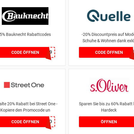
5% Bauknecht Rabattcodes
-20% Discountpreis auf Mod
Schuhe & Wohnen dank exkl
Universal Rabattcode
BK5W619
1501
CODE ÖFFNEN
CODE ÖFFNEN
alte 20% Rabatt bei Street One -
Sparen Sie bis zu 60% Rabatt 
Kopiere den Promocode un
Hardeck
MYLOVESO
CODE ÖFFNEN
ÖFFNEN