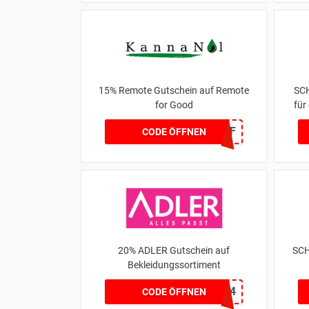
15% Remote Gutschein auf Remote
SCH
for Good
für
RFG15OFF
CODE ÖFFNEN
20% ADLER Gutschein auf
SCH
Bekleidungssortiment
A2124
CODE ÖFFNEN