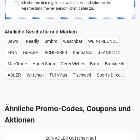
Ich stimme den regeln der website zu und stimme der
verarbeitung meiner persönlichen daten zu.
Ähnliche Geschäfte und Marken
Jawoll
Readly
umbro
waschbär
WEINFREUNDE
FINN
Buecher
SCHIESSER
KannaNol
JEANS fritz
MacTrade
Hagel-Shop
Gerry Weber
Baur
Bauknecht
ADLER
Wittchen
TUI Villas
Tischwelt
Sports Direct
Ähnliche Promo-Codes, Coupons und
Aktionen
20% ADLER Gutschein auf