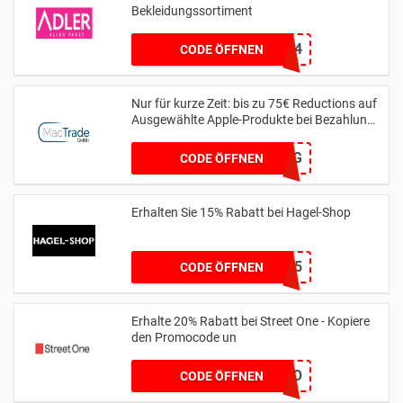
Bekleidungssortiment
A2124
CODE ÖFFNEN
Nur für kurze Zeit: bis zu 75€ Reductions auf
Ausgewählte Apple-Produkte bei Bezahlung
per Finanzierung
MTSPAR-75FZG
CODE ÖFFNEN
Erhalten Sie 15% Rabatt bei Hagel-Shop
HAGEL15
CODE ÖFFNEN
Erhalte 20% Rabatt bei Street One - Kopiere
den Promocode un
MYLOVESO
CODE ÖFFNEN