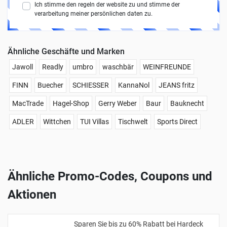
Ich stimme den regeln der website zu und stimme der
verarbeitung meiner persönlichen daten zu.
Ähnliche Geschäfte und Marken
Jawoll
Readly
umbro
waschbär
WEINFREUNDE
FINN
Buecher
SCHIESSER
KannaNol
JEANS fritz
MacTrade
Hagel-Shop
Gerry Weber
Baur
Bauknecht
ADLER
Wittchen
TUI Villas
Tischwelt
Sports Direct
Ähnliche Promo-Codes, Coupons und
Aktionen
Sparen Sie bis zu 60% Rabatt bei Hardeck