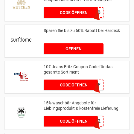
666EF2CB
CODE ÖFFNEN
Sparen Sie bis zu 60% Rabatt bei Hardeck
ÖFFNEN
10€ Jeans Fritz Coupon Code für das
gesamte Sortiment
WCOM2JF
CODE ÖFFNEN
15% waschbär Angebote für
Lieblingsprodukt & kostenfreie Lieferung
35H952
CODE ÖFFNEN