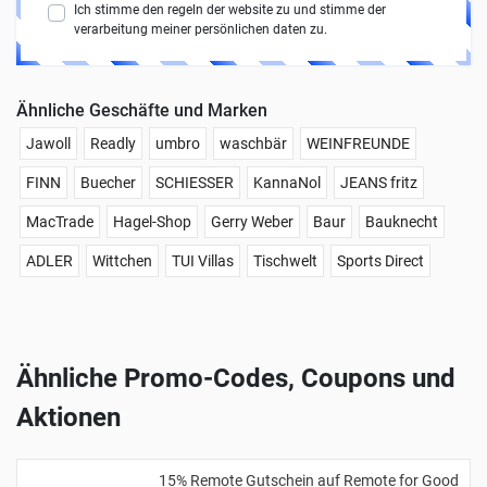
Ich stimme den regeln der website zu und stimme der
verarbeitung meiner persönlichen daten zu.
Ähnliche Geschäfte und Marken
Jawoll
Readly
umbro
waschbär
WEINFREUNDE
FINN
Buecher
SCHIESSER
KannaNol
JEANS fritz
MacTrade
Hagel-Shop
Gerry Weber
Baur
Bauknecht
ADLER
Wittchen
TUI Villas
Tischwelt
Sports Direct
Ähnliche Promo-Codes, Coupons und
Aktionen
15% Remote Gutschein auf Remote for Good