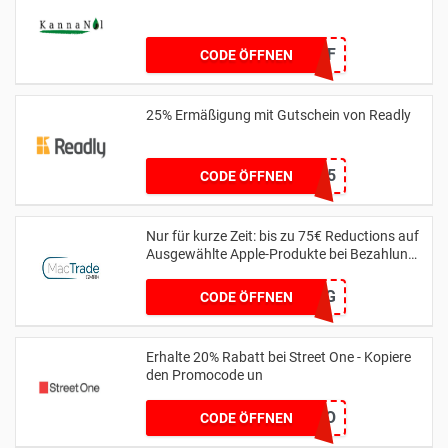
RFG15OFF
CODE ÖFFNEN
25% Ermäßigung mit Gutschein von Readly
BOOTS25
CODE ÖFFNEN
Nur für kurze Zeit: bis zu 75€ Reductions auf
Ausgewählte Apple-Produkte bei Bezahlung
per Finanzierung
MTSPAR-75FZG
CODE ÖFFNEN
Erhalte 20% Rabatt bei Street One - Kopiere
den Promocode un
MYLOVESO
CODE ÖFFNEN